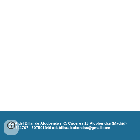
ADA del Billar de Alcobendas. C/ Cáceres 18 Alcobendas (Madrid)
916511797 - 607591846 adabillaralcobendas@gmail.com