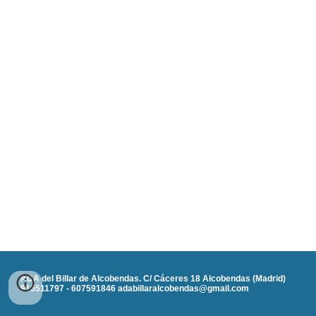
ADA del Billar de Alcobendas. C/ Cáceres 18 Alcobendas (Madrid)
916511797 - 607591846 adabillaralcobendas@gmail.com