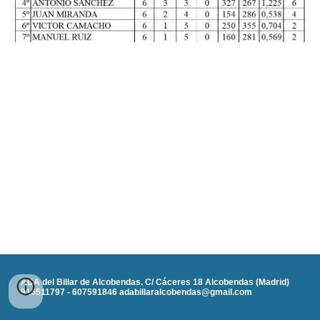
ADA del Billar de Alcobendas. C/ Cáceres 18 Alcobendas (Madrid)
916511797 - 607591846 adabillaralcobendas@gmail.com