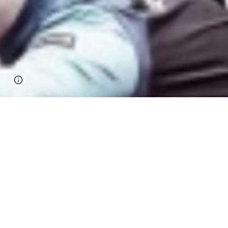
Page
Google Sites
Report abuse
updated
DIFERENCIA HORARIA ESPAÑA CON C
PINCHAD EN LIVE PARA VER LAS PARTIDAS EN DIR
YOUTUBE 