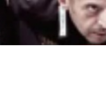
INDICADOS EN LOS ENFRENTAMIENTOS
il) O BOTON DERECHO (en ordenador) DONDE PONE
AÑA NUEVA