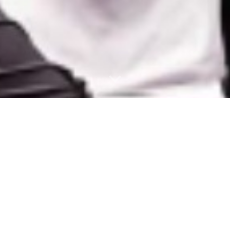
OREA
8 HORAS MENOS
EN ESPAÑA QUE LOS HORARIOS 
ECTO. CUANDO QUERAIS VER UNA PINCHAIS TODO EL RATO (en el mov
Y CUANDO APAREZCA EL MENU SELECCIONAIS ABRIR EN UNA PEST