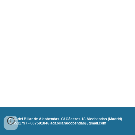
ADA del Billar de Alcobendas. C/ Cáceres 18 Alcobendas (Madrid)
916511797 - 607591846 adabillaralcobendas@gmail.com