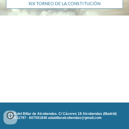
XIX TORNEO DE LA CONSTITUCIÓN
ADA del Billar de Alcobendas. C/ Cáceres 18 Alcobendas (Madrid)
916511797 - 607591846 adabillaralcobendas@gmail.com